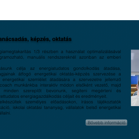
anácsadás, képzés, oktatás
giamegtakarítás 1/3 részben a használat optimalizálásával
rogramozható, manuális rendszereknél azonban az emberi
atásunk célja az energiatudatos gondolkodás átadása,
 tagjainak átfogó energetikai oktatás-képzés szervezése a
 energetikai szemlélet átadására a szervezetre jellemző
a coach munkánkba interaktív módon elsőként vezető, majd
zó minden szereplőt bevonunk, segíteni megérteni és
ettudatos energiagazdálkodás céljait és eredményeit.
elkészültek személyes előadásokon, írásos tájékoztatók
ció, iskolai oktatási tananyag, vállalatok belső energetikai
lalni.
Bővebb információ