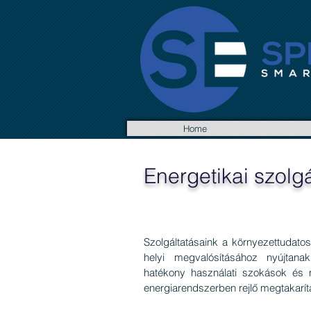
Home
Energetikai szolg
Szolgáltatásaink a környezettudato
helyi megvalósításához nyújtan
hatékony használati szokások és m
energiarendszerben rejlő megtakarí