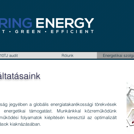
10TJ audit
Rólunk
Energetikai szolg
áltatásaink
sság jegyében a globális energiatakarékossági törekvések
ak energetikai támogatást. Munkánkkal közreműködünk
űködési folyamatok kiépítésén keresztül az optimalizált
tások kiaknázásában.