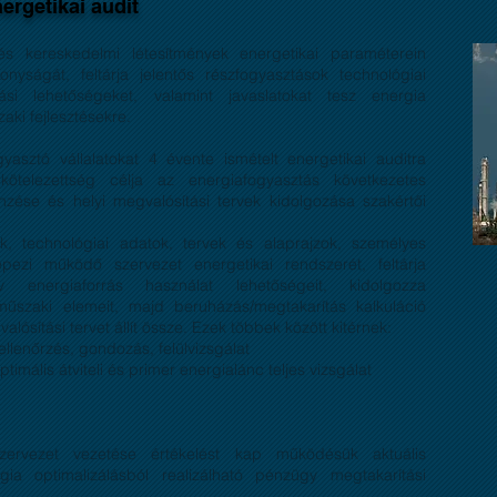
ergetikai audit
 és kereskedelmi létesítmények energetikai paraméterein
nyságát, feltárja jelentős részfogyasztások technológiai
tási lehetőségeket, valamint javaslatokat tesz energia
zaki fejlesztésekre.
asztó vállalatokat 4 évente ismételt energetikai auditra
kötelezettség célja az energiafogyasztás következetes
nzése és helyi megvalósítási tervek kidolgozása szakértői
, technológiai adatok, tervek és alaprajzok, személyes
képezi működő szervezet energetikai rendszerét, feltárja
ív energiaforrás használat lehetőségeit, kidolgozza
műszaki elemeit, majd beruházás/megtakarítás kalkuláció
lósítási tervet állít össze.
Ezek többek között kitérnek:
lenőrzés, gondozás, felülvizsgálat
imális átviteli és primer energialánc teljes vizsgálat
zervezet vezetése értékelést kap működésük aktuális
ia optimalizálásból realizálható pénzügy megtakarítási