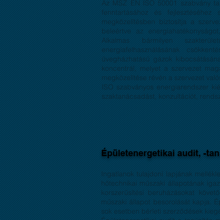
Az MSZ EN ISO 50001 szabvány tart
fenntartásához és fejlesztéséhez
megközelítésben biztosítja a szerve
beleértve az
energiahatékonyságot
Alkalmas bármilyen szakterüle
energiafelhasználásának csökkent
üvegházhatású gázok
kibocsátásána
koncentrál, melyet a szervezet mag
megközelítése révén a szervezet való
ISO szabványos energiarendszer kiép
szaktanácsadást, konzultációt, rendsze
Épületenergetikai audit, -ta
Ingatlanok tulajdoni lapjának mellékl
hőtechnikai műszaki állapotának igaz
korszerűsítési beruházásokat követően
műszaki állapot besorolását kapja. Ép
sok esetben bérleti szerződések kiegé