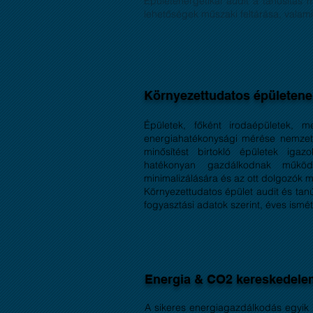
Épületenergetikai audit a tanúsítás m
lehetőségek műszaki feltárása, valamin
Környezettudatos épületene
Épületek, főként irodaépületek, 
energiahatékonysági mérése nemzetk
minősítést birtokló épületek igaz
hatékonyan gazdálkodnak működési
minimalizálására és az ott dolgozók 
Környezettudatos épület audit és tanú
fogyasztási adatok szerint, éves ismé
Energia & CO2 kereskedelem
A sikeres energiagazdálkodás egyik 