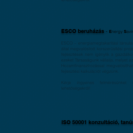
-
ESCO beruházás
nergy
av
E
S
ESCO – energiamegtakarítási társulás
által megvalósított korszerűsítési p
fejlesztések nem igénylik a gazdálko
ezeket Társaságunk vállalja, melyet
Hozamfinanszírozással megvalósítható
fejlesztési kalkulációt végzünk.
Kérje ingyenes felmérésünket sz
lehetőségekről!
ISO 50001 konzultáció, tanú