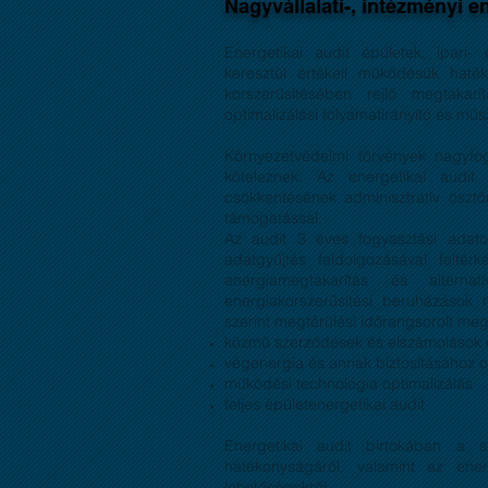
Nagyvállalati-, intézményi en
Energetikai audit épületek, ipari-
keresztül értékeli működésük hatéko
korszerűsítésében rejlő megtakarí
optimalizálási folyamatirányító és műs
Környezetvédelmi törvények nagyfogy
köteleznek. Az energetikai audit 
csökkentésének adminisztratív ösztö
támogatással.
Az audit 3 éves fogyasztási adatok
adatgyűjtés feldolgozásával feltér
energiamegtakarítás és alternat
energiakorszerűsítési beruházások 
szerint megtérülési időrangsorolt megva
közmű szerződések és elszámolások el
végenergia és annak biztosításához opt
működési technológia optimalizálás
teljes épületenergetikai audit
Energetikai audit birtokában a s
hatékonyságáról, valamint az energ
lehetőségekről.