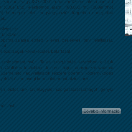
etikai audit vagy ISO 50001 rendszer üzemeltetése nem ad
h (800eFt/hó) elektromos áram, 100.000 m3 (800eFt/hó)
) hőenergia feletti nagyfogyasztók független energetikai
tek.
iztosítja:
adatközlést
timalizálásra épített 5 éves cselekvési terv felállítását,
ását
telezettségek következetes betartását
zolgáltatást nyújt. Teljes szolgáltatás keretében ellátjuk
 válallatok fentiekben felsorolt teljes energetikai szakmai
üzemeltető nagyvállalatok részére operatív közreműködés
yeletét és hatósági kapcsolattartást biztosítunk.
sen biztosítunk távfelügyelet szolgáltatáscsomagot igénylő
nősítést!
Bővebb információ