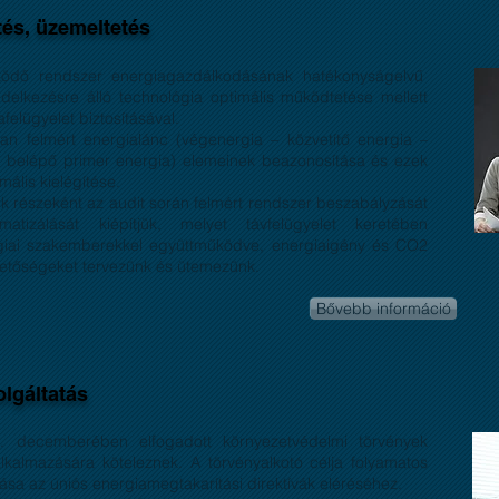
és, üzemeltetés
dő rendszer energiagazdálkodásának hatékonyságelvű
ndelkezésre álló technológia optimális működtetése mellett
afelügyelet biztosításával.
an felmért energialánc (végenergia – közvetítő energia –
 – belépő primer energia) elemeinek beazonosítása és ezek
mális kielégítése.
 részeként az audit során felmért rendszer beszabályzását
atizálását kiépítjük, melyet távfelügyelet keretében
ógiai szakemberekkel együttműködve, energiaigény és CO2
ehetőségeket tervezünk és ütemezünk.
Bővebb információ
olgáltatás
6. decemberében elfogadott környezetvédelmi törvények
alkalmazására köteleznek. A törvényalkotó célja folyamatos
tása az úniós energiamegtakarítási direktívák eléréséhez.