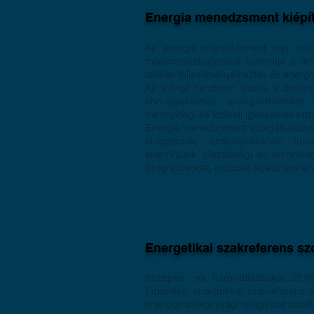
Energia menedzsment kiépít
Az energia menedzsment egy műkö
folyamatszabályzását biztosítja a re
időbeli teljesítményelosztás és energi
Az átfogó rendszer alapja a pontos
energiaelosztás – energiaátalakítás
mennyiségi és időbeli igényeinek opti
Energia menedzsment szolgáltatásunk
elvégezzük, szabályzásának autom
ellenőrzünk. Gazdasági és technol
prognózisokat, műszaki fejlesztési l
Energetikai szakreferens sz
Közepes- és nagyvállalatokat 201
független energetikai szakreferens 
energiahatékonysági felügyelet felállí