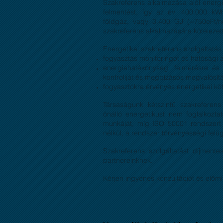
Szakreferens alkalmazása alól energ
felmentést, így az évi 400.000 kW
földgáz, vagy 3.400 GJ (~750eFt/hó
szakreferens alkalmazására kötelezet
Energetikai szakreferens szolgáltatás b
fogyasztás monitoringot és hatósági 
energiahatékonysági felmérésre és op
kontrollját és megbízásos megvalósít
fogyasztókra érvényes energetikai kö
Társaságunk kétszintű szakreferens s
önálló energetikust nem foglalkoztató
munkáját, míg ISO 50001 rendszert 
nélkül, a rendszer törvényességi felüg
Szakreferens szolgáltatást díjmente
partnereinknek.
Kérjen ingyenes konzultációt és előmi