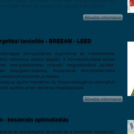
űszaki állapot felmérése mellett kitér energiamegtakarítási
t felújítási tervek és megtérülési kalkuláció készítésére.
Bővebb információ
rgetikai tanúsítás - BREEAM - LEED
mesterséges környezetének ergonómiai és működtetésük
özi referencia adatok alapján. A Környezettudatos épület
oltan energiatakarékos műszaki megoldásokkal épültek,
 energiaforrásaikkal, törekszenek környezetterhelés
munkakörülményeinek javítására.
sítás az épület méretéhez és kihasználtságához viszonyított
tlődő auditok során, kerülnek megállapításra.
Bővebb információ
 - beszerzés optimalizálás
kulcsa az energiaigény tervezés és a tevezetten beszerzett