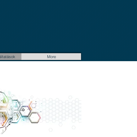
áltatások
More