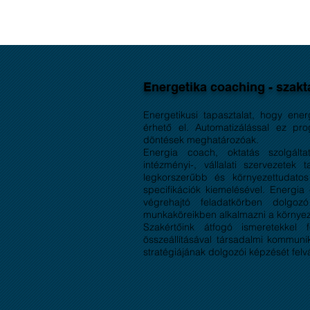
Energetika coaching - szakt
Energetikusi tapasztalat, hogy ener
érhető el. Automatizálással ez p
döntések meghatározóak.
Energia coach, oktatás szolgált
intézményi-, vállalati szervezetek
legkorszerűbb és környezettudatos
specifikációk kiemelésével. Energi
végrehajtó feladatkörben dolgo
munkaköreikben alkalmazni a környez
Szakértőink átfogó ismeretekkel f
összeállításával társadalmi kommuniká
stratégiájának dolgozói képzését felvál