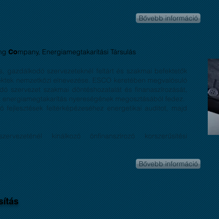
Bővebb információ
ing
mpany, Energiamegtakarítási Társulás
Co
, gazdálkodó szervezeteknél feltárt és szakmai befektetők
rojektek nemzetközi elnevezése. ESCO keretében megvalósuló
dó szervezet szakmai döntéshozatalát és finanaszírozását,
 az energiamegtakarítás nyereségének megosztásából fedez.
 fejlesztések feltérképézeséhez energetikai auditot, majd
ervezeténél kínálkozó önfinanszírozó korszerűsítési
Bővebb információ
sítás