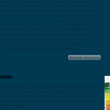
almazza energiamenedzsment rendszerek kialakításához,
 szükséges követelményeket. A szabvány szisztematikus
zet számára az energiateljesítmény folyamatos fejlődését,
, az energiabiztonságot, a felhasználást és fogyasztást.
tű, méretű és földrajzi elhelyezkedésű vállalat
ésén keresztül redukálni az energiaköltségeket és az
k mennyiségét is. Az ISO 50001 az energiateljesítményre
a fogalmazza meg, a szabvány adatközpontú, strukturális
színűsíthetően számottevő anyagi megtakarítást érhet el.
ítéséhez, tanúsításához és fenntartási auditjához nyújtunk
r kiépítést, bevezetést, oktatást és felügyeletet.
Bővebb információ
núsítás
eteként közismert az Épületenergetikai tanúsítás az ingatlan
olására. A dokumentum lejárati határideje előtt jelentősebb
 frissített tanúsítvány készítésével az épület a felújított
ületenergetikai tanúsítás ingatlan adás-vételéhez kötelező,
szítő melléklete.